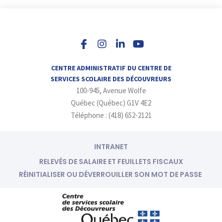
I
L
Y
n
i
o
s
n
u
t
k
t
a
e
u
CENTRE ADMINISTRATIF DU CENTRE DE
g
d
b
SERVICES SCOLAIRE DES DÉCOUVREURS
r
i
e
100-945, Avenue Wolfe
a
n
m
-
Québec (Québec) G1V 4E2
i
Téléphone : (418) 652-2121
n
INTRANET
RELEVÉS DE SALAIRE ET FEUILLETS FISCAUX
RÉINITIALISER OU DÉVERROUILLER SON MOT DE PASSE