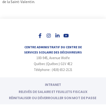
de la Saint-Valentin.
I
L
Y
n
i
o
s
n
u
t
k
t
a
e
u
CENTRE ADMINISTRATIF DU CENTRE DE
g
d
b
SERVICES SCOLAIRE DES DÉCOUVREURS
r
i
e
100-945, Avenue Wolfe
a
n
m
-
Québec (Québec) G1V 4E2
i
Téléphone : (418) 652-2121
n
INTRANET
RELEVÉS DE SALAIRE ET FEUILLETS FISCAUX
RÉINITIALISER OU DÉVERROUILLER SON MOT DE PASSE