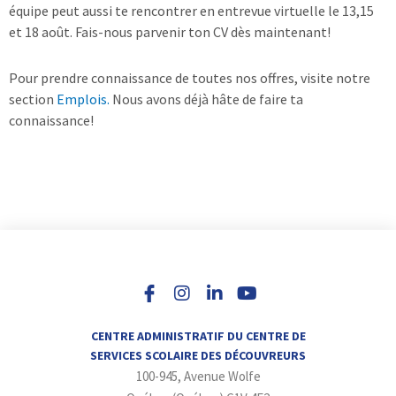
équipe peut aussi te rencontrer en entrevue virtuelle le 13,15
et 18 août. Fais-nous parvenir ton CV dès maintenant!
Pour prendre connaissance de toutes nos offres, visite notre
section
Emplois.
Nous avons déjà hâte de faire ta
connaissance!
I
L
Y
n
i
o
s
n
u
t
k
t
a
e
u
CENTRE ADMINISTRATIF DU CENTRE DE
g
d
b
SERVICES SCOLAIRE DES DÉCOUVREURS
r
i
e
100-945, Avenue Wolfe
a
n