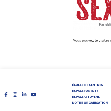
Vous pouvez le visiter
I
L
Y
ÉCOLES ET CENTRES
n
i
o
ESPACE PARENTS
s
n
u
ESPACE CITOYENS
t
k
t
NOTRE ORGANISATION
a
e
u
g
d
b