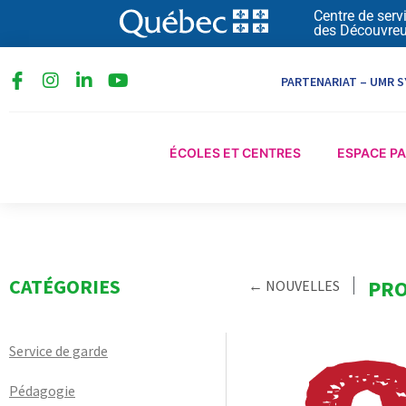
Aller
Centre de serv
des Découvreu
au
contenu
I
L
Y
PARTENARIAT – UMR S
n
i
o
s
n
u
t
k
t
a
e
u
ÉCOLES ET CENTRES
ESPACE P
g
d
b
r
i
e
a
n
m
-
i
n
CATÉGORIES
PRO
← NOUVELLES
Service de garde
Pédagogie