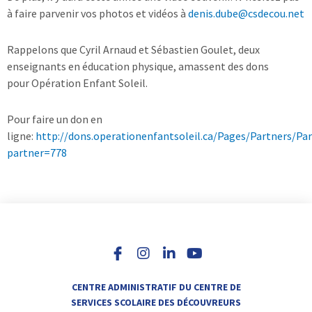
à faire parvenir vos photos et vidéos à
denis.dube@csdecou.net
Rappelons que Cyril Arnaud et Sébastien Goulet, deux
enseignants en éducation physique, amassent des dons
pour Opération Enfant Soleil.
Pour faire un don en
ligne:
http://dons.operationenfantsoleil.ca/Pages/Partners/Par
partner=778
I
L
Y
n
i
o
s
n
u
t
k
t
a
e
u
CENTRE ADMINISTRATIF DU CENTRE DE
g
d
b
SERVICES SCOLAIRE DES DÉCOUVREURS
r
i
e