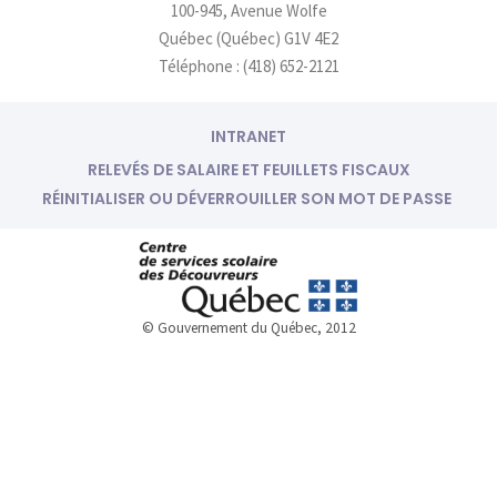
100-945, Avenue Wolfe
a
n
m
-
Québec (Québec) G1V 4E2
i
Téléphone : (418) 652-2121
n
INTRANET
RELEVÉS DE SALAIRE ET FEUILLETS FISCAUX
RÉINITIALISER OU DÉVERROUILLER SON MOT DE PASSE
© Gouvernement du Québec, 2012